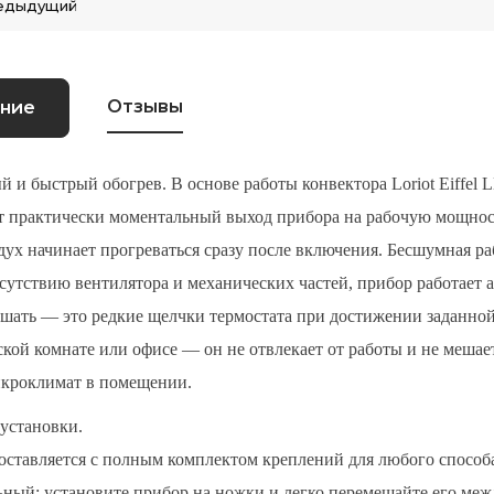
едыдущий
Отзывы
ние
 и быстрый обогрев. В основе работы конвектора Loriot Eiffe
т практически моментальный выход прибора на рабочую мощность
дух начинает прогреваться сразу после включения.
Бесшумная ра
тсутствию вентилятора и механических частей, прибор работает
шать — это редкие щелчки термостата при достижении заданной
ской комнате или офисе — он не отвлекает от работы и не мешает
кроклимат в помещении.
 установки.
оставляется с полным комплектом креплений для любого способ
ный: установите прибор на ножки и легко перемещайте его меж