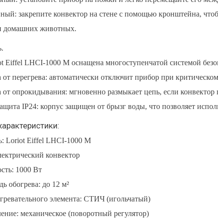
ный: закрепите конвектор на стене с помощью кронштейна, чтоб
и домашних животных.
.
ot Eiffel LHCI-1000 M оснащена многоступенчатой системой безо
 от перегрева: автоматически отключит прибор при критическ
 от опрокидывания: мгновенно размыкает цепь, если конвектор п
ащита IP24: корпус защищен от брызг воды, что позволяет испол
арактеристики:
: Loriot Eiffel LHCI-1000 M
лектрический конвектор
ть: 1000 Вт
ь обогрева: до 12 м²
гревательного элемента: СТИЧ (игольчатый)
ение: механическое (поворотный регулятор)