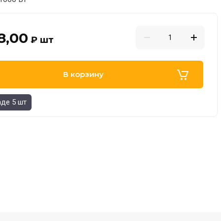
8,00
₽
шт
В корзину
аде 5 шт