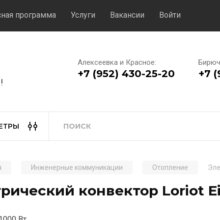
сная программа
Услуги
Вакансии
Войти
Алексеевка и Красное:
Бирюч
+7 (952) 430-25-20
+7 (
!
ЕТРЫ
я
Инженерные коммуникации
Отопление
Эле
рический конвектор Loriot Ei
1000 Вт