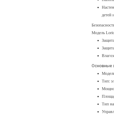
Настен
детей 
Безопасность
Модель Lori
Защита
Защита
Влагоз
Основные х
Модель
Тип: э
Мощнос
Площад
Тип на
Управл