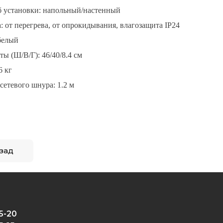
 установки: напольный/настенный
: от перегрева, от опрокидывания, влагозащита IP24
белый
ты (Ш/В/Г): 46/40/8.4 см
6 кг
сетевого шнура: 1.2 м
зад
5-20