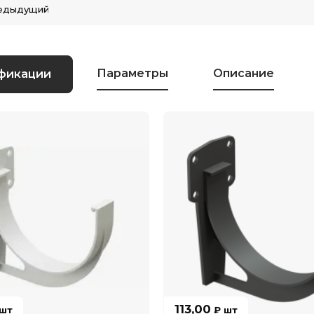
едыдущий
Параметры
Описание
фикации
113,00
шт
₽
шт