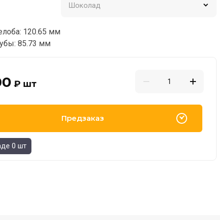
лоба: 120.65 мм
убы: 85.73 мм
00
₽
шт
Предзаказ
аде 0 шт