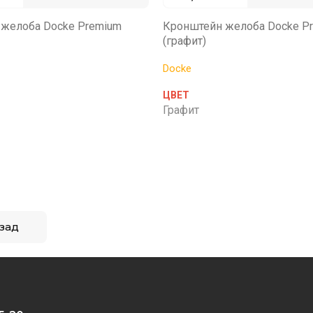
желоба Docke Premium
Кронштейн желоба Docke P
(графит)
Docke
ЦВЕТ
Графит
зад