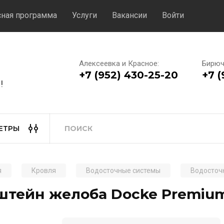
сная программа
Услуги
Вакансии
Войти
Алексеевка и Красное:
Бирюч
+7 (952) 430-25-20
+7 (
!
ЕТРЫ
я
Кровля
Водосточные системы
Водосточ
штейн желоба Docke Premium