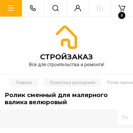
0
CТРОЙЗАКАЗ
Всё для строительства и ремонта!
Главная
Оснастка и расходники
Ролик сменн
Ролик сменный для малярного
валика велюровый