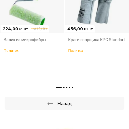
224,00
403,00
456,00
₽
шт
₽
шт
Валик из микрофибры
Краги сварщика КРС Standart
Политех
Политех
Назад