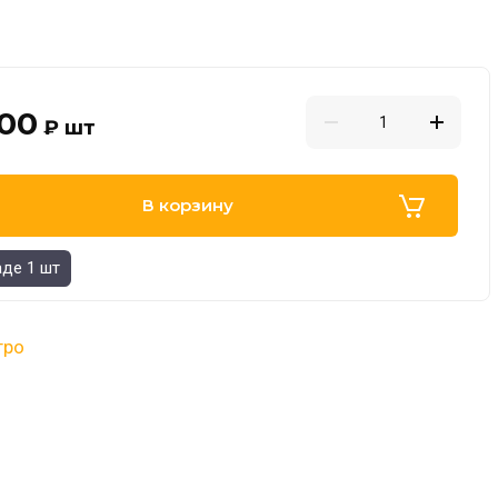
,00
₽
шт
В корзину
аде 1 шт
гро