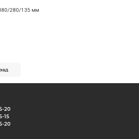
 380/280/135 мм
зад
5-20
5-15
5-20