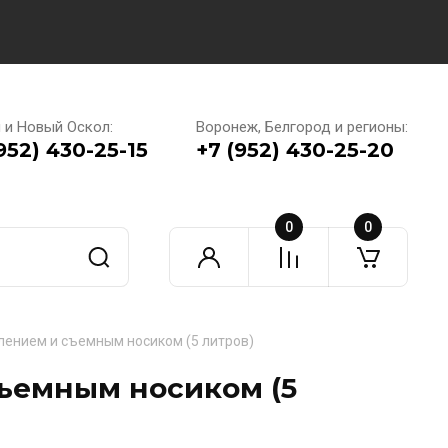
 и Новый Оскол:
Воронеж, Белгород и регионы:
952) 430-25-15
+7 (952) 430-25-20
0
0
лением и съемным носиком (5 литров)
съемным носиком (5