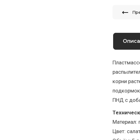
Пр
Описа
Пластмассо
распылител
корни раст
подкормок 
ПНД с доб
Техническ
Материал: 
Цвет: сала