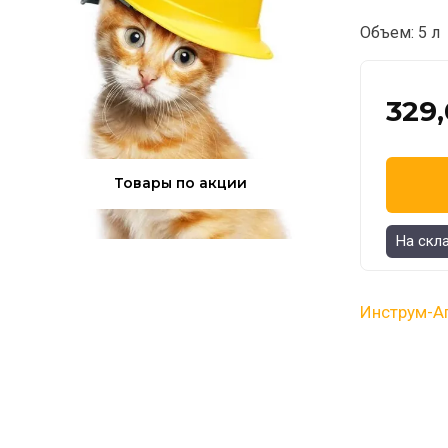
Объем: 5 л
329
Товары по акции
На скл
Инструм-А