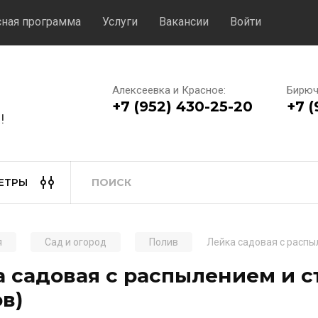
сная программа
Услуги
Вакансии
Войти
Алексеевка и Красное:
Бирюч
+7 (952) 430-25-20
+7 (
!
ЕТРЫ
я
Сад и огород
Полив
Лейка садовая с распы
 садовая с распылением и 
в)