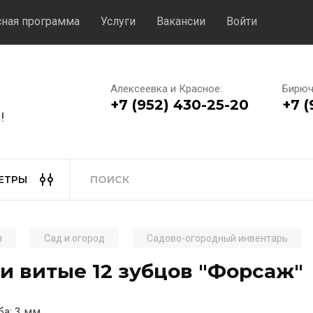
сная программа
Услуги
Вакансии
Войти
Алексеевка и Красное:
Бирюч
+7 (952) 430-25-20
+7 (
!
ЕТРЫ
я
Сад и огород
Садово-огородный инвентарь
и витые 12 зубцов "Форсаж"
ба: 3 мм