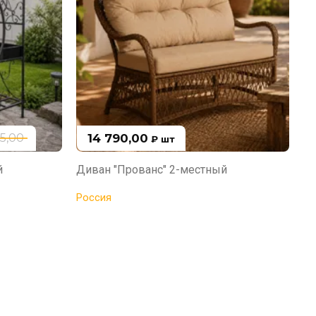
14 790,00
85,00
₽
шт
й
Диван "Прованс" 2-местный
Кр
Россия
Ро