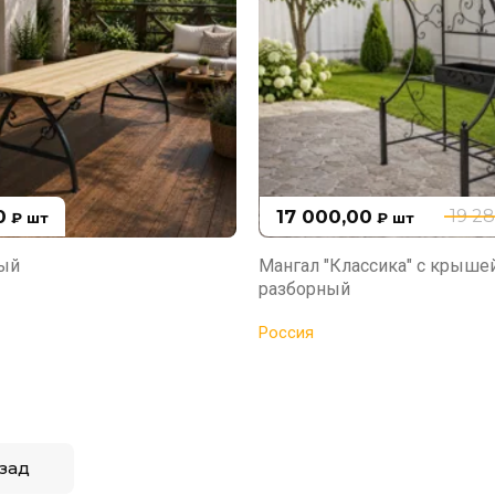
0
17 000,00
19 2
₽
шт
₽
шт
вый
Мангал "Классика" с крыше
разборный
Россия
зад