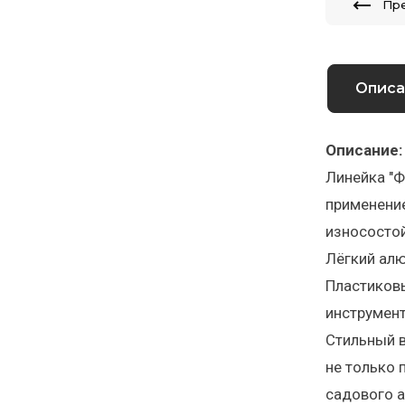
Пр
Описа
Описание:
Линейка "Ф
применение
износостой
Лёгкий алю
Пластиковы
инструмен
Стильный в
не только 
садового а