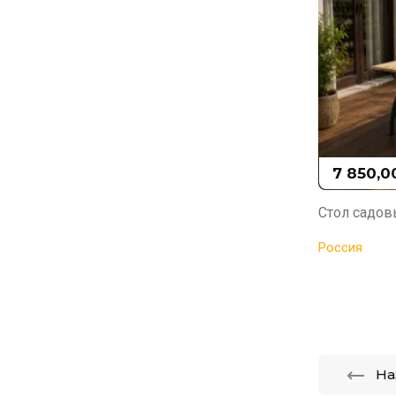
7 850,0
Стол садо
Россия
На