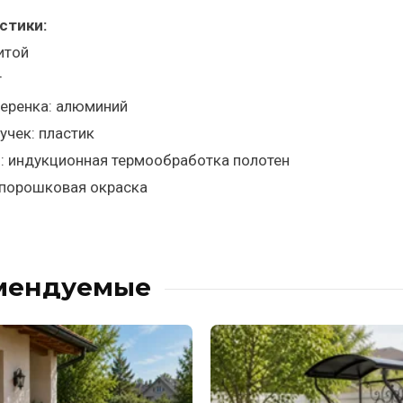
стики:
итой
г
черенка: алюминий
учек: пластик
: индукционная термообработка полотен
 порошковая окраска
мендуемые