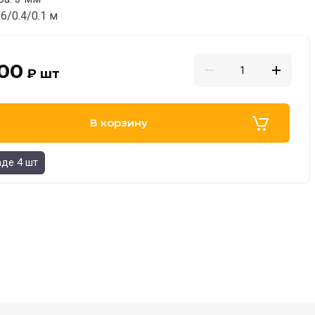
.6/0.4/0.1 м
,00
₽
шт
В корзину
аде 4 шт